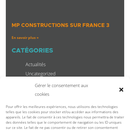
MP CONSTRUCTIONS SUR FRANCE 3
En savoir plus »
CATÉGORIES
Actualités
Uncategorized
Gérer le consentement aux
cookies
Pour offrir les meilleures expériences, nous utilisons des technologies
telles que les cookies pour stocker et/ou accéder aux informations des
appareils. Le fait de consentir à ces technologies nous permettra de traiter
des données telles que le comportement de navigation ou les ID uniques
sur ce site. Le fait de ne pas consentir ou de retirer son consentement